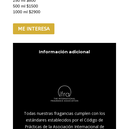
250 ml $800
500 ml $1500
1000 ml $2900
ME INTERESA
Información adicional
Arandano Milk, Cherry
Frutales
blossom, Kiwi Grape Fruit,
Lino y Aloe
Todas nuestras fragancias cumplen con los
estándares establecidos por el Código de
Prácticas de la Asociación Internacional de