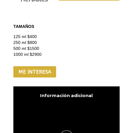
TAMAÑOS
125 ml $400
250 ml $800
500 ml $1500
1000 ml $2900
ME INTERESA
Información adicional
Aqua, Fierce, Fresh gym,
Herbales
Sencha, Store men, Té
blanco, Té verde Japones